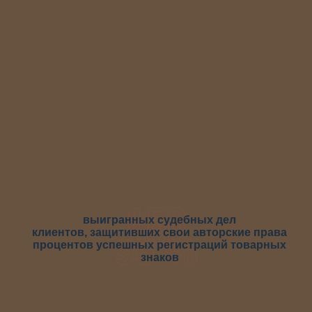
+7 (917) 259-01-30
k_kochnev@list.ru
ООО Юридический центр
«ЛЕГИСТ»
Услуги
Главная страница
»
Услуги
150
500
выигранных судебных дел
клиентов, защитивших свои авторские права
95 %
процентов успешных регистраций товарных
знаков